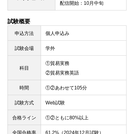
配信開始：10月中旬
試験概要
申込方法
個人申込み
試験会場
学外
①貿易実務
科目
②貿易実務英語
時間
①②あわせて105分
試験方式
Web試験
合格ライン
①②ともに80%以上
全国合格率
61.2%（2024年12月試験）